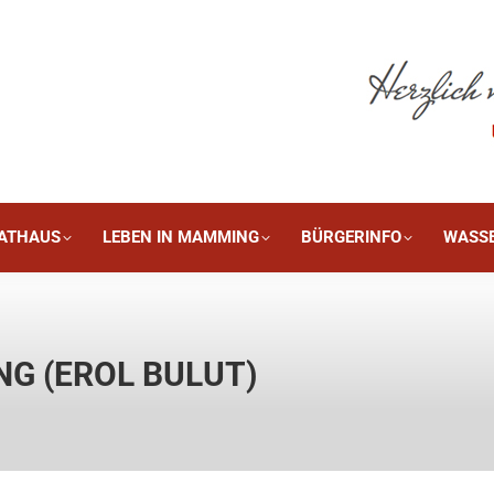
DIE GEMEINDE
RATHAUS
LEBEN IN MAMMING
B
ATHAUS
LEBEN IN MAMMING
BÜRGERINFO
WASS
G (EROL BULUT)